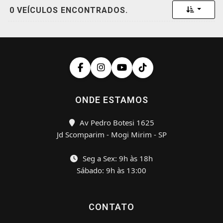
Toggle 
0 VEÍCULOS ENCONTRADOS.
ONDE ESTAMOS
Av Pedro Botesi 1625
Jd Scomparim - Mogi Mirim - SP
Seg a Sex: 9h às 18h
Sábado: 9h às 13:00
CONTATO