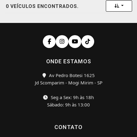
Toggle 
0 VEÍCULOS ENCONTRADOS.
ONDE ESTAMOS
Av Pedro Botesi 1625
Jd Scomparim - Mogi Mirim - SP
Seg a Sex: 9h às 18h
Sábado: 9h às 13:00
CONTATO